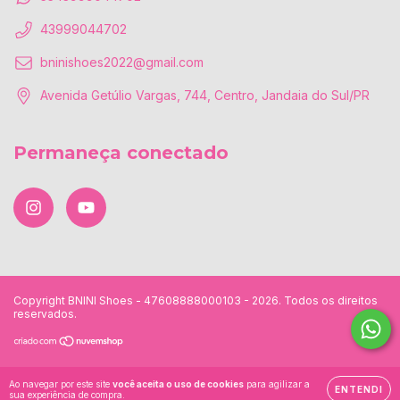
43999044702
bninishoes2022@gmail.com
Avenida Getúlio Vargas, 744, Centro, Jandaia do Sul/PR
Permaneça conectado
Copyright BNINI Shoes - 47608888000103 - 2026. Todos os direitos
reservados.
Ao navegar por este site
você aceita o uso de cookies
para agilizar a
ENTENDI
sua experiência de compra.