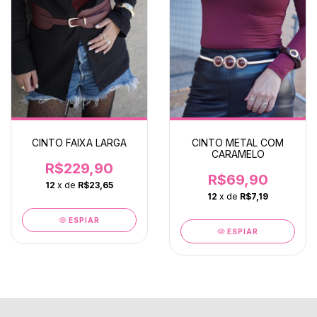
CINTO FAIXA LARGA
CINTO METAL COM
CARAMELO
R$229,90
R$69,90
12
x de
R$23,65
12
x de
R$7,19
ESPIAR
ESPIAR