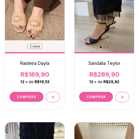
2 cores
Rasteira Dayla
Sandalia Teylor
R$189,90
R$289,90
12
x de
R$19,53
12
x de
R$29,82
COMPRAR
COMPRAR