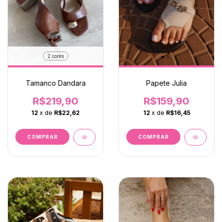
2 cores
Tamanco Dandara
Papete Julia
R$219,90
R$159,90
12
x de
R$22,62
12
x de
R$16,45
COMPRAR
COMPRAR