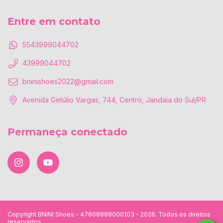
Entre em contato
5543999044702
43999044702
bninishoes2022@gmail.com
Avenida Getúlio Vargas, 744, Centro, Jandaia do Sul/PR
Permaneça conectado
Copyright BNINI Shoes - 47608888000103 - 2026. Todos os direitos
reservados.