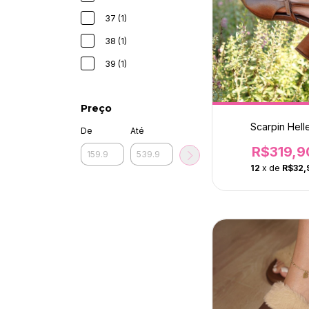
37 (1)
38 (1)
39 (1)
Preço
Scarpin Hell
De
Até
R$319,9
12
x de
R$32,