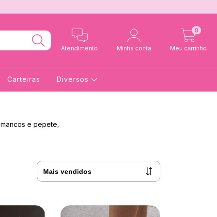
0
Atendimento
Minha conta
Meu carrinho
Carteiras
Diversos
tamancos e pepete,