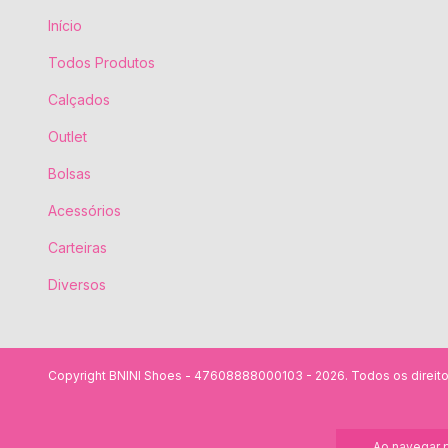
Início
Todos Produtos
Calçados
Outlet
Bolsas
Acessórios
Carteiras
Diversos
Copyright BNINI Shoes - 47608888000103 - 2026. Todos os direito
Ao navegar p