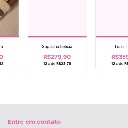
da
Sapatilha Leticia
Tenis 
0
R$279,90
R$35
82
12
x de
R$28,79
12
x de
R
Entre em contato