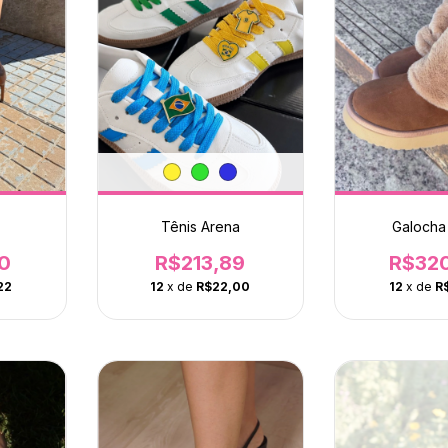
Tênis Arena
Galocha
0
R$213,89
R$32
22
12
x de
R$22,00
12
x de
R