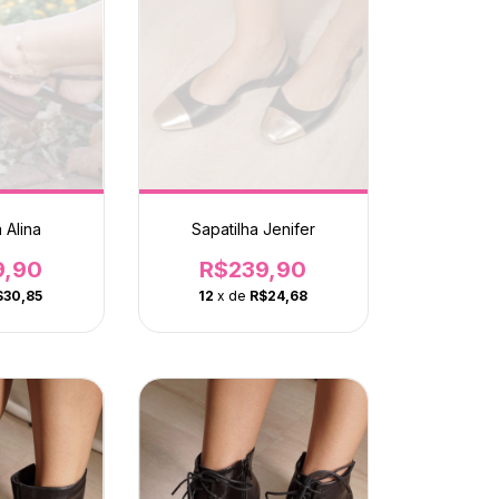
 Alina
Sapatilha Jenifer
9,90
R$239,90
$30,85
12
x de
R$24,68