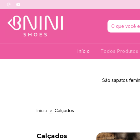
Início
Todos Produtos
São sapatos femin
Início
>
Calçados
Calçados