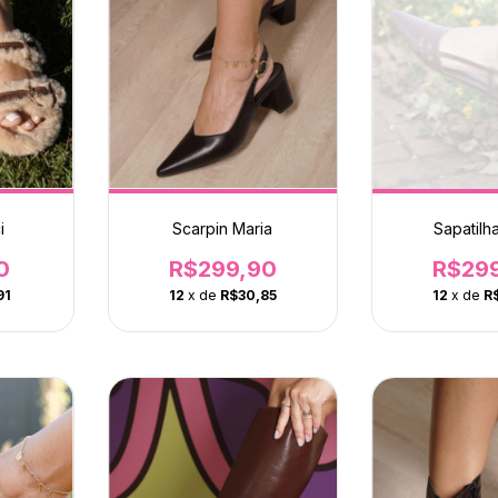
i
Scarpin Maria
Sapatilha
0
R$299,90
R$29
91
12
x de
R$30,85
12
x de
R