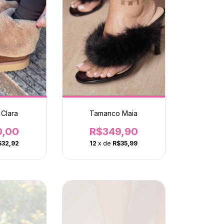
 Clara
Tamanco Maia
0,00
R$349,90
$32,92
12
x de
R$35,99