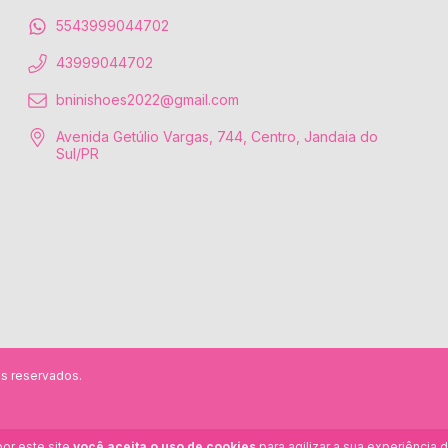
5543999044702
43999044702
bninishoes2022@gmail.com
Avenida Getúlio Vargas, 744, Centro, Jandaia do
Sul/PR
s reservados.
or este site
você aceita o uso de cookies
para agilizar a sua experiência 