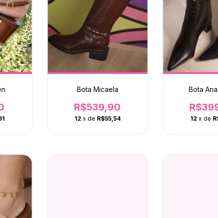
en
Bota Micaela
Bota Ana
0
R$539,90
R$39
91
12
x de
R$55,54
12
x de
R