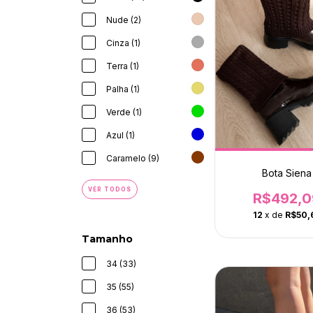
Nude (2)
Cinza (1)
Terra (1)
Palha (1)
Verde (1)
Azul (1)
Caramelo (9)
Bota Siena
VER TODOS
R$492,0
12
x de
R$50,
Tamanho
34 (33)
35 (55)
36 (53)