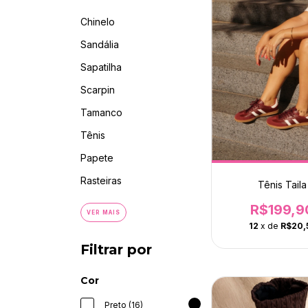
Chinelo
Sandália
Sapatilha
Scarpin
Tamanco
Tênis
Papete
Rasteiras
Tênis Taila
R$199,9
VER MAIS
12
x de
R$20,
Filtrar por
Cor
Preto (16)