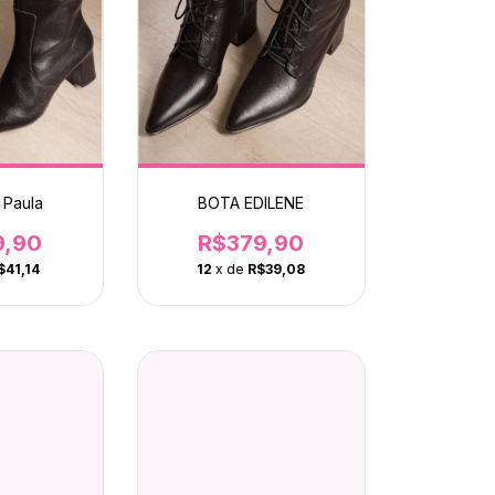
 Paula
BOTA EDILENE
9,90
R$379,90
$41,14
12
x de
R$39,08