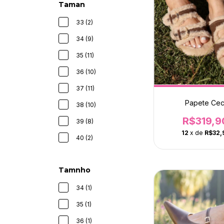
Taman
33 (2)
34 (9)
35 (11)
36 (10)
37 (11)
Papete Cec
38 (10)
R$319,9
39 (8)
12
x de
R$32,
40 (2)
Tamnho
34 (1)
35 (1)
36 (1)