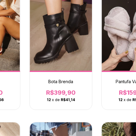
Bota Brenda
Pantufa Va
0
R$399,90
R$15
56
12
x de
R$41,14
12
x de
R