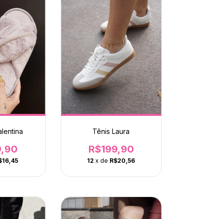
lentina
Tênis Laura
9,90
R$199,90
$16,45
12
x de
R$20,56